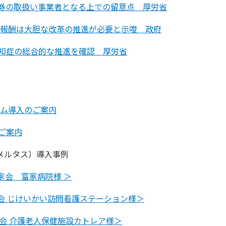
券の取扱い事業者となる上での留意点 厚労省
剤報酬は大胆な改革の推進が必要と示唆 政府
知症の総合的な推進を確認 厚労省
テム導入のご案内
ご案内
（メルタス）導入事例
家会 富家病院様 ＞
会 じけいかい訪問看護ステーション様＞
会 介護老人保健施設カトレア様＞