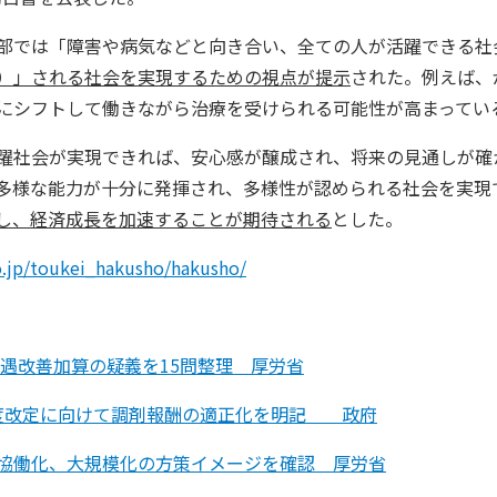
部では「障害や病気などと向き合い、全ての人が活躍できる社
）」される社会を実現するための視点が提示
された。例えば、
にシフトして働きながら治療を受けられる可能性が高まってい
躍社会が実現できれば、安心感が醸成され、将来の見通しが確
多様な能力が十分に発揮され、多様性が認められる社会を実現
し、経済成長を加速することが期待される
とした。
.jp/toukei_hakusho/hakusho/
処遇改善加算の疑義を15問整理 厚労省
0年度改定に向けて調剤報酬の適正化を明記 政府
協働化、大規模化の方策イメージを確認 厚労省