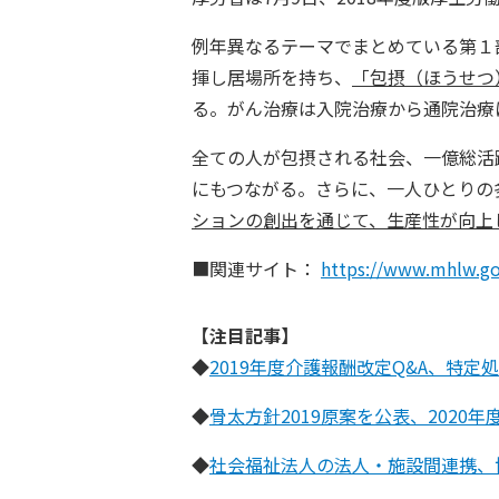
例年異なるテーマでまとめている第１
揮し居場所を持ち、
「包摂（ほうせつ
る。がん治療は入院治療から通院治療
全ての人が包摂される社会、一億総活
にもつながる。さらに、一人ひとりの
ションの創出を通じて、生産性が向上
■関連サイト：
https://www.mhlw.go
【注目記事】
◆
2019年度介護報酬改定Q&A、特定
◆
骨太方針2019原案を公表、202
◆
社会福祉法人の法人・施設間連携、