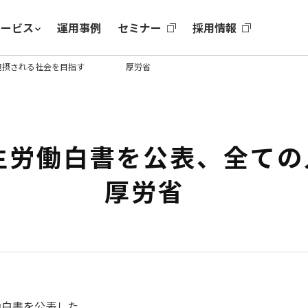
サービス
運用事例
セミナー
採用情報
の人が包摂される社会を目指す 厚労省
厚生労働白書を公表、全て
す 厚労省
働白書を公表した。