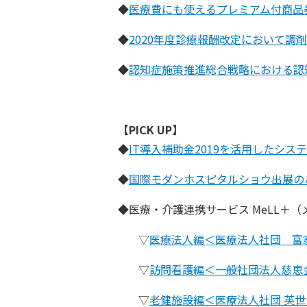
◆
医療費にも使えるプレミアム付商品
◆
2020年度診療報酬改定において調
◆
認知症施策推進総合戦略における認
【PICK UP】
◆
IT導入補助金2019を活用したシス
◆
国際モダンホスピタルショウ出展の
◆医療・介護連携サービス MeLL＋
▽
医療法人編＜医療法人社団 富
▽
訪問看護編＜一般社団法人慈恵
▽
老健施設編＜医療法人社団 英世