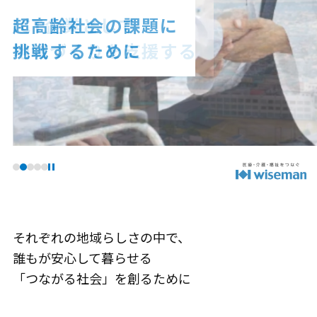
ICT企業として
超高齢社会の課題に
高齢者と家族の
医療・介護・福祉の
地域づくりを支援する
挑戦するために
QOLを支えるために
プロフェッショナルをつなぐ
それぞれの地域らしさの中で、
誰もが安心して暮らせる
「つながる社会」を創るために