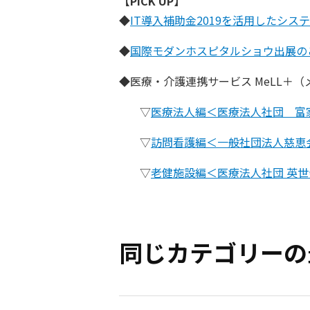
【PICK UP】
◆
IT導入補助金2019を活用したシス
◆
国際モダンホスピタルショウ出展の
◆医療・介護連携サービス MeLL＋
▽
医療法人編＜医療法人社団 富
▽
訪問看護編＜一般社団法人慈恵
▽
老健施設編＜医療法人社団 英世
同じカテゴリーの