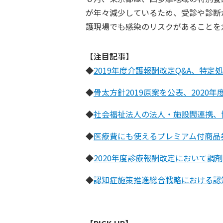
が年々減少しているため、受診や診断
護現場でも感染のリスクがあることを
【注目記事】
◆
2019年度介護報酬改定Q&A、特定
◆
骨太方針2019原案を公表、202
◆
社会福祉法人の法人・施設間連携、
◆
医療費にも使えるプレミアム付商品
◆
2020年度診療報酬改定において調
◆
認知症施策推進総合戦略における認