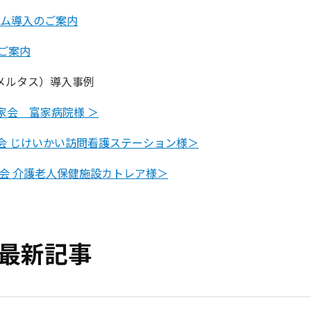
テム導入のご案内
ご案内
（メルタス）導入事例
家会 富家病院様 ＞
会 じけいかい訪問看護ステーション様＞
会 介護老人保健施設カトレア様＞
最新記事