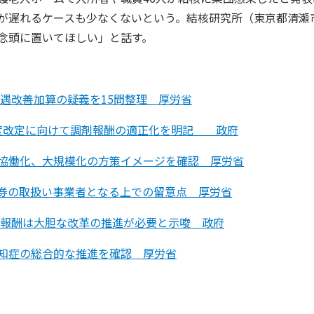
が遅れるケースも少なくないという。結核研究所（東京都清瀬
念頭に置いてほしい」と話す。
処遇改善加算の疑義を15問整理 厚労省
0年度改定に向けて調剤報酬の適正化を明記 政府
協働化、大規模化の方策イメージを確認 厚労省
券の取扱い事業者となる上での留意点 厚労省
剤報酬は大胆な改革の推進が必要と示唆 政府
知症の総合的な推進を確認 厚労省