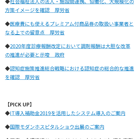
◆
社会福祉法人の法人・施設間連携、協働化、大規模化の
方策イメージを確認 厚労省
◆
医療費にも使えるプレミアム付商品券の取扱い事業者と
なる上での留意点 厚労省
◆
2020年度診療報酬改定において調剤報酬は大胆な改革
の推進が必要と示唆 政府
◆
認知症施策推進総合戦略における認知症の総合的な推進
を確認 厚労省
【PICK UP】
◆
IT導入補助金2019を活用したシステム導入のご案内
◆
国際モダンホスピタルショウ出展のご案内