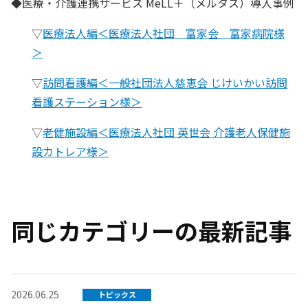
◆医療・介護連携サービス MeLL＋（メルタス）導入事例
▽
医療法人編＜医療法人社団 富家会 富家病院様
＞
▽
訪問看護編＜一般社団法人慈恵会 じけいかい訪問
看護ステーション様＞
▽
老健施設編＜医療法人社団 英世会 介護老人保健施
設カトレア様＞
同じカテゴリーの最新記事
2026.06.25
トピックス