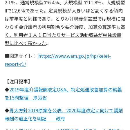
2.1％、通常規模型で6.4％、大規模型Ⅰで11.8％、大規模型
Ⅱで12.6％であった。
定員規模が大きいほど高くなる傾向
は前年度と同様であり、とりわけ
特養併設型では規模に関
わらず要介護者の利用割合や要介護度、加算の算定率も高
く、利用者 1 人 1 日当たりサービス活動収益が単独設置
型に比べて高かった
。
■関連サイト：
https://www.wam.go.jp/hp/keiei-
report-r1/
【注目記事】
◆
2019年度介護報酬改定Q&A、特定処遇改善加算の疑義
を15問整理 厚労省
◆
骨太方針2019原案を公表、2020年度改定に向けて調剤
報酬の適正化を明記 政府