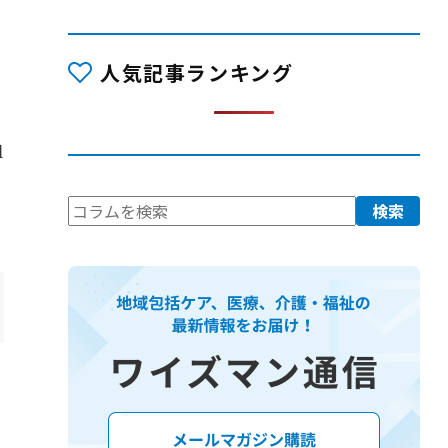
人気記事ランキング
組
検
検索
索: