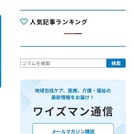
人気記事ランキング
検
検索
索: