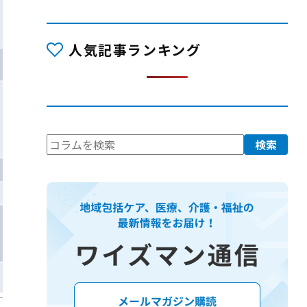
人気記事ランキング
検
検索
索: