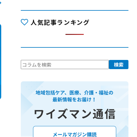
人気記事ランキング
検
検索
索: