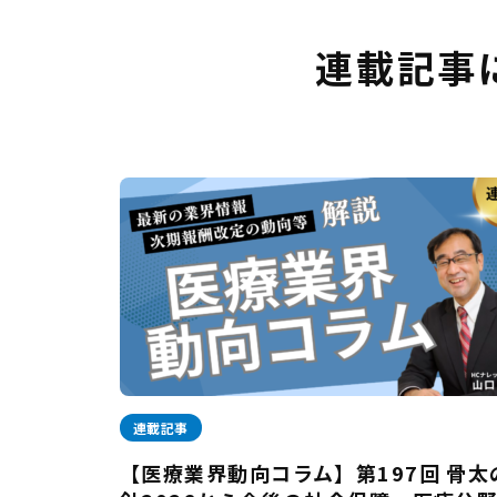
連載記事
連載記事
【医療業界動向コラム】第197回 骨太