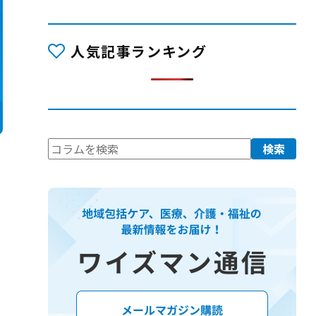
人気記事ランキング
検
検索
索: