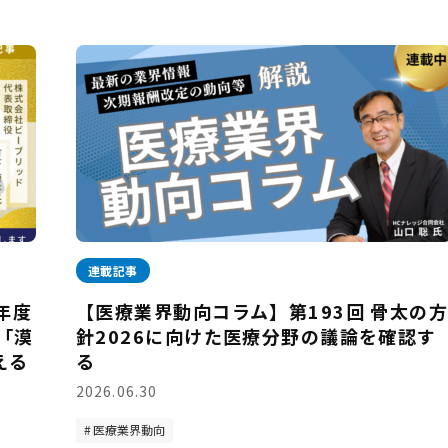
連載記事
年度
【医療業界動向コラム】第193回 骨太の
「漠
針2026に向けた医療分野の議論を確認す
える
る
2026.06.30
医療業界動向