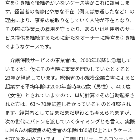
営を引き継ぐ後継者がいないケース等がこれに該当しま
す。経営者の高齢化や急な不在（例えば急逝したなど）の
理由により、事業の舵取りをしていく人物が不在となり、
その際に従業員の雇用を守ったり、あるいは利用者のサー
ビス提供を継続するために新たなオーナーに経営を引き継
ぐようなケースです。
介護保険サービスの事業者は、2000年以降に急増して
いますが、仮にその当時に事業を開設していたとすると
23年が経過しています。総務省の小規模企業白書によると
起業する平均年齢は2000年当時46.2歳（男性）、40.0歳
（女性）とされていますので、単純計算でその当時起業さ
れた方は、63～70歳に差し掛かっているものと推察され
ます。経営者としてはまだまだ現役とも考えられますが、
次の世代にバトンを渡していくタイミングとも言え、実際
にM＆Aの譲渡側の経営者の年齢は60歳以上というケース
が70％を占めています。（三菱UFJリサーチ＆コンサルテ