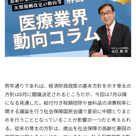
例年通りであれば、経済財政政策の基本方針を示す骨太の
方針は6月に閣議決定されるところだが、今回は7月以降
になる見通しだ。給付付き税額控除や食料品の消費税率に
関する議論を行う社会保障国民会議で夏前に中間とりまと
めを行うこととなっていることが影響の一つだと考えられ
る。従来の骨太の方針は、歳出を社会保障の高齢化要因の