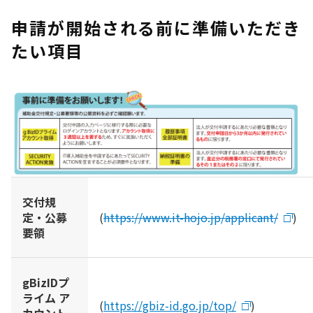
申請が開始される前に準備いただき
たい項目
交付規
定・公募
(
https://www.it-hojo.jp/applicant/
)
要領
gBizIDプ
ライム ア
(
https://gbiz-id.go.jp/top/
)