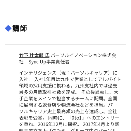
◆
講師
竹下 壮太郎 氏
パーソルイノベーション株式会
社 Sync Up事業責任者
インテリジェンス（現：パーソルキャリア）に
入社。 入社1年目は九州で営業としてアルバイト
領域の採用支援に携わる。九州支社内では過去
最多の月間取引社数を達成。 その後異動し、大
手企業をメインで担当するチームに配属。全国
に展開する飲食店や物流会社などを担当。パー
ソルキャリア史上最高額の売上を達成し、全社
表彰を受賞。 同時に、「0to1」へのエントリー
を重ね、2016年12月に採択。 2017年4月より新
規事業立ち上げのため、グループ内のパーソル