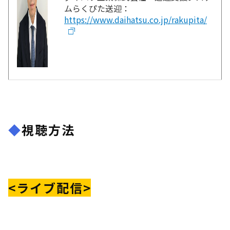
ムらくぴた送迎：
https://www.daihatsu.co.jp/rakupita/
◆
視聴方法
<ライブ配信>