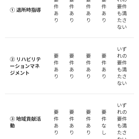
件
件
件
件
要件
① 退所時指導
あ
あ
あ
あ
も満
り
り
り
り
たさ
ない
いず
要
要
要
要
れの
② リハビリテ
件
件
件
件
要件
ーションマネ
あ
あ
あ
あ
も満
ジメント
り
り
り
り
たさ
ない
いず
要
要
要
要
れの
③ 地域貢献活
件
件
件
件
要件
動
あ
あ
あ
な
も満
り
り
り
し
たさ
ない