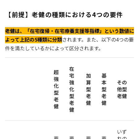
【前提】老健の種類における4つの要件
老健は、「在宅復帰・在宅療養支援等指標」という数値に
よって上記の5種類に分類
されます。また、以下の4つの要
件を満たしているかによって区分されます。
在
超
宅
加
基
強
強
算
本
その
化
化
型
型
他型
型
型
老
老
老健
老
老
健
健
健
健
いず
要
要
要
要
れの