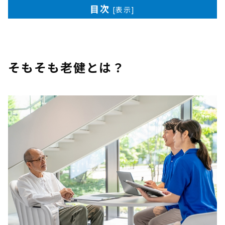
目次
[
表示
]
そもそも老健とは？