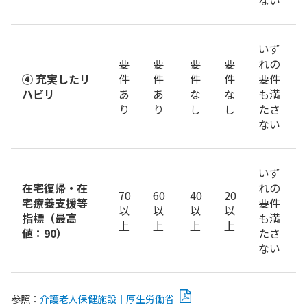
いず
要
要
要
要
れの
④ 充実したリ
件
件
件
件
要件
ハビリ
あ
あ
な
な
も満
り
り
し
し
たさ
ない
いず
在宅復帰・在
れの
70
60
40
20
宅療養支援等
要件
以
以
以
以
指標（最高
も満
上
上
上
上
値：90）
たさ
ない
参照：
介護老人保健施設｜厚生労働省