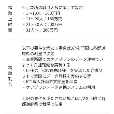
補
※事業所の職員人数に応じて設定
助
・1～10人：100万円
上
・11～20人：160万円
限
・21～30人：200万円
額
・31人～：260万円
以下の要件を満たす場合は3/4を下限に各都道
府県の裁量で決定
・事業所間でのケアプランのデータ連携でい
よって負担軽減を実現する
補
・LIFEの「CSV連携仕様」を実装した介護ソ
助
フトで実際にデータ登録を実施する等
割
・ICT導入計画で文書量を半減
合
・ケアプランデータ連携システムの利用
上記の要件を満たさない場合は1/2を下限に各
都道府県の裁量で決定