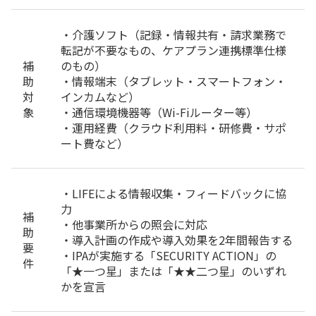
・介護ソフト（記録・情報共有・請求業務で
転記が不要なもの、ケアプラン連携標準仕様
補
のもの）
助
・情報端末（タブレット・スマートフォン・
対
インカムなど）
象
・通信環境機器等（Wi-Fiルーター等）
・運用経費（クラウド利用料・研修費・サポ
ート費など）
・LIFEによる情報収集・フィードバックに協
力
補
・他事業所からの照会に対応
助
・導入計画の作成や導入効果を2年間報告する
要
・IPAが実施する「SECURITY ACTION」の
件
「★一つ星」または「★★二つ星」のいずれ
かを宣言