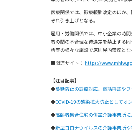
医療関係では、診療報酬改定のほか、国民健
ぞれ引き上げとなる。
雇用・労働関係では、中小企業の時間
者の間の不合理な待遇差を禁止する同
所等の様々な施設で原則屋内禁煙とな
■関連サイト：
https://www.mhlw.go
【注目記事】
◆
蔓延防止の診療対応、電話再診や
◆
COVID-19の感染拡大防止
◆
高齢者集合住宅の併設介護事業所に
◆
新型コロナウイルスの介護事業所