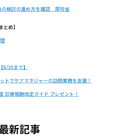
後の検討の進め方を確認 厚労省
まとめ】
整理
6/30まで】
レットでケアマネジャーの訪問業務を支援！
 診療報酬改定ガイド プレゼント！
最新記事