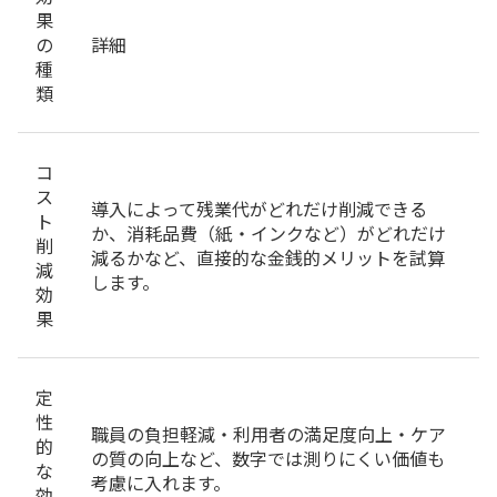
果
の
詳細
種
類
コ
ス
導入によって残業代がどれだけ削減できる
ト
か、消耗品費（紙・インクなど）がどれだけ
削
減るかなど、直接的な金銭的メリットを試算
減
します。
効
果
定
性
職員の負担軽減・利用者の満足度向上・ケア
的
の質の向上など、数字では測りにくい価値も
な
考慮に入れます。
効