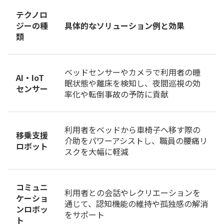
テクノロ
ジーの種
具体的なソリューション例と効果
類
ベッドセンサーやカメラで利用者の睡
AI・IoT
眠状態や離床を検知し、夜間巡視の効
センサー
率化や転倒事故の予防に貢献
利用者をベッドから車椅子へ移す際の
移乗支援
介助をパワーアシストし、職員の腰痛リ
ロボット
スクを大幅に軽減
コミュニ
利用者との会話やレクリエーションを
ケーショ
通じて、認知機能の維持や孤独感の解消
ンロボッ
をサポート
ト