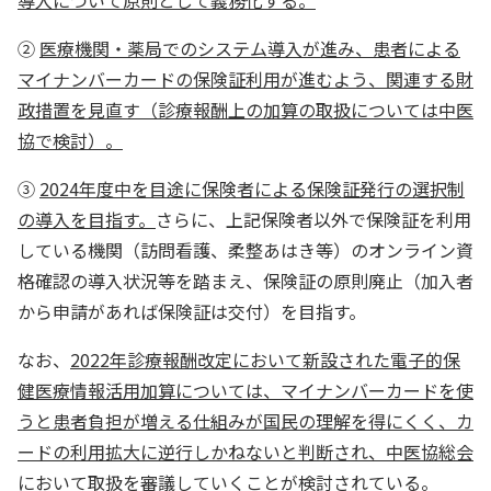
導入について原則として義務化する。
②
医療機関・薬局でのシステム導入が進み、患者による
マイナンバーカードの保険証利用が進むよう、関連する財
政措置を見直す（診療報酬上の加算の取扱については中医
協で検討）。
③
2024年度中を目途に保険者による保険証発行の選択制
の導入を目指す。
さらに、上記保険者以外で保険証を利用
している機関（訪問看護、柔整あはき等）のオンライン資
格確認の導入状況等を踏まえ、保険証の原則廃止（加入者
から申請があれば保険証は交付）を目指す。
なお、
2022年診療報酬改定において新設された電子的保
健医療情報活用加算については、マイナンバーカードを使
うと患者負担が増える仕組みが国民の理解を得にくく、カ
ードの利用拡大に逆行しかねないと判断され、中医協総会
において取扱を審議していくことが検討
されている。