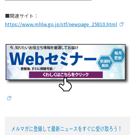
■関連サイト：
https://www.mhlw.go.jp/stf/newpage_25810.html