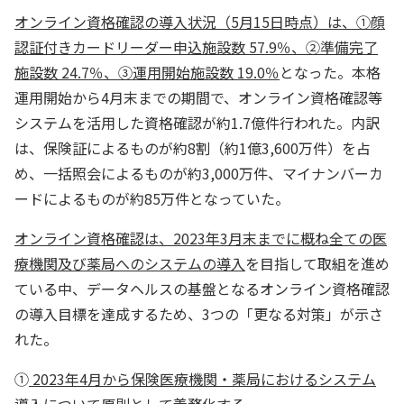
オンライン資格確認の導入状況（5月15日時点）は、①顔
認証付きカードリーダー申込施設数 57.9％、②準備完了
施設数 24.7％、③運用開始施設数 19.0％
となった。本格
運用開始から4月末までの期間で、オンライン資格確認等
システムを活用した資格確認が約1.7億件行われた。内訳
は、保険証によるものが約8割（約1億3,600万件）を占
め、一括照会によるものが約3,000万件、マイナンバーカ
ードによるものが約85万件となっていた。
オンライン資格確認は、2023年3月末までに概ね全ての医
療機関及び薬局へのシステムの導入
を目指して取組を進め
ている中、データヘルスの基盤となるオンライン資格確認
の導入目標を達成するため、3つの「更なる対策」が示さ
れた。
①
2023年4月から保険医療機関・薬局におけるシステム