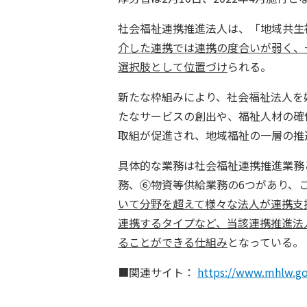
社会福祉連携推進法人は、「地域共生
介した連携では連携の度合いが弱く、
選択肢として位置づけ
られる。
新たな枠組みにより、社会福祉法人を
たなサービスの創出や、福祉人材の確
取組が促進され、地域福祉の一層の推
具体的な業務は社会福祉連携推進業務
務、⑥物資等供給業務の6つがあり、
いて分野を超えて様々な法人が連携支
連携するタイプなど、当該連携推進法
ることができる仕組み
となっている。
■関連サイト：
https://www.mhlw.go