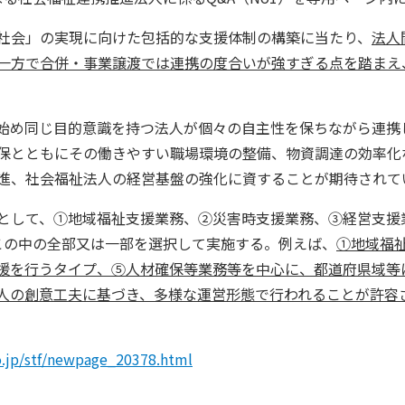
社会」の実現に向けた包括的な支援体制の構築に当たり、
法人
一方で合併・事業譲渡では連携の度合いが強すぎる点を踏まえ
始め同じ目的意識を持つ法人が個々の自主性を保ちながら連携
保とともにその働きやすい職場環境の整備、物資調達の効率化
進、社会福祉法人の経営基盤の強化に資することが期待されて
として、①地域福祉支援業務、②災害時支援業務、③経営支援
この中の全部又は一部を選択して実施する。例えば、
①地域福
援を行うタイプ、⑤人材確保等業務等を中心に、都道府県域等
人の創意工夫に基づき、多様な運営形態で行われることが許容
.jp/stf/newpage_20378.html