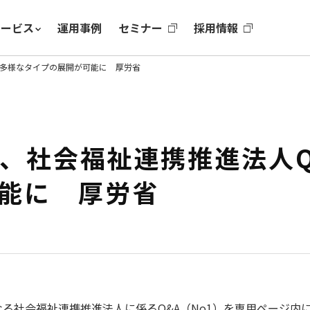
サービス
運用事例
セミナー
採用情報
A、多様なタイプの展開が可能に 厚労省
施行、社会福祉連携推進法人
能に 厚労省
となる社会福祉連携推進法人に係るQ&A（No1）を専用ページ内