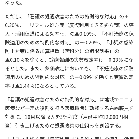
なった。
ただし、「看護の処遇改善のための特例的な対応」の＋
0.20％、「リフィル処方箋（反復利用できる処方箋）の導
入・活用促進による効率化」の▲0.10％、「不妊治療の保
険適用のための特例的な対応」の＋0.20％、「小児の感染
防止対策に係る加算措置（医科分）の期限到来」の
▲0.10％を除くと、診療報酬の実質改定率は＋0.23％にな
るとした。また、薬価改定においても、「不妊治療の保険
適用のための特例的な対応」の＋0.09％を除くと実質改定
率は▲1.44％になるとしている。
「看護の処遇改善のための特例的な対応」は地域でコロナ
医療など一定の役割を担う医療機関に勤務する看護職員を
対象に、10月以降収入を3％程度（月額平均12,000円相
当）引き上げるための処遇改善の仕組みを創設する。