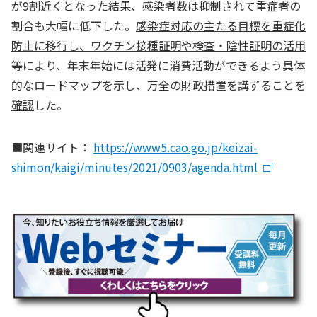
が9割近くとなった結果、感染者数は抑制されて重症者の
割合も大幅に低下した。
感染症対応の主たる目標を重症化
防止に移行し、ワクチン接種証明や検査・陰性証明の活用
等により、年末年始には活発に消費活動ができるよう具体
的なロードマップを示し、万全の財政措置を講ずることを
確認
した。
■関連サイト：
https://www5.cao.go.jp/keizai-
shimon/kaigi/minutes/2021/0903/agenda.html