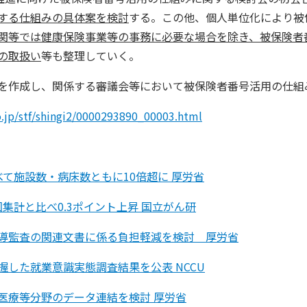
する仕組みの具体案を検討
する。この他、個人単位化により被
関等では健康保険事業等の事務に必要な場合を除き、被保険者
の取扱い
等も整理していく。
を作成し、関係する審議会等において被保険者番号活用の仕組
.jp/stf/shingi2/0000293890_00003.html
て施設数・病床数ともに10倍超に 厚労省
回集計と比べ0.3ポイント上昇 国立がん研
導監査の関連文書に係る負担軽減を検討 厚労省
した就業意識実態調査結果を公表 NCCU
医療等分野のデータ連結を検討 厚労省