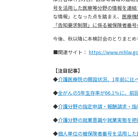
号を活用した医療等分野の情報を連結
な情報」となった点を踏まえ、
医療機
「告知要求制限」に係る被保険者番号
今後、秋以降に本検討会のとりまとめ
■関連サイト：
https://www.mhlw.go
【注目記事】
◆
介護医療院の開設状況、1年前に比べ
◆
全がんの5年生存率が66.1％に、前
◆
介護分野の指定申請・報酬請求・指
◆
介護分野の就業意識や就業実態を把握
◆
個人単位の被保険者番号を活用した