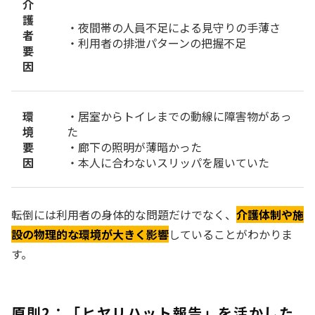
介
護
・夜間帯の人員不足による見守りの手薄さ
者
・利用者の排泄パターンの把握不足
要
因
環
・居室からトイレまでの動線に障害物があっ
境
た
要
・廊下の照明が薄暗かった
因
・本人に合わないスリッパを履いていた
転倒には利用者の身体的な問題だけでなく、
介護体制や施
設の物理的な環境が大きく影響
していることがわかりま
す。
原則2：「ヒヤリハット報告」を活かした