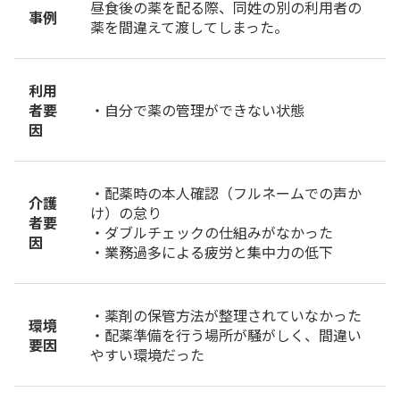
昼食後の薬を配る際、同姓の別の利用者の
事例
薬を間違えて渡してしまった。
利用
者要
・自分で薬の管理ができない状態
因
・配薬時の本人確認（フルネームでの声か
介護
け）の怠り
者要
・ダブルチェックの仕組みがなかった
因
・業務過多による疲労と集中力の低下
・薬剤の保管方法が整理されていなかった
環境
・配薬準備を行う場所が騒がしく、間違い
要因
やすい環境だった