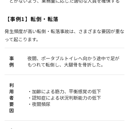
とがないよう、業務量に応じた適切な人員を確保する
【事例1】転倒・転落
発生頻度が高い転倒・転落事故は、さまざまな要因が重な
って起こります。
事
夜間、ポータブルトイレへ向かう途中で足が
例
もつれて転倒し、大腿骨を骨折した。
利
用
・加齢による筋力、平衡感覚の低下
者
・認知症による状況判断能力の低下
要
・夜間頻尿
因