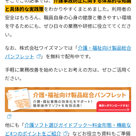
そこでこの記事では、
介護事故防止に関する体系的な知識
と具体的な実践策
をわかりやすくまとめました。利用者の
安全はもちろん、職員自身の心身の健康と働きやすい環境
を守るためにも、ぜひ日々の業務や研修に役立ててくださ
い。
なお、株式会社ワイズマンでは「
介護・福祉向け製品総合
パンフレット
」を無料で配布中です。
手軽に業務改善を始めたいとお考えの方は、ぜひご活用く
ださい。
他にも「
介護ソフト選びガイドブック〜料金形態・機能な
ど4つのポイントをご紹介
」などお役立ち資料もご準備