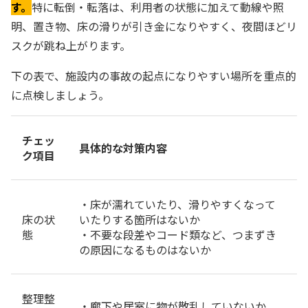
す。
特に転倒・転落は、利用者の状態に加えて動線や照
明、置き物、床の滑りが引き金になりやすく、夜間ほどリ
スクが跳ね上がります。
下の表で、施設内の事故の起点になりやすい場所を重点的
に点検しましょう。
チェッ
具体的な対策内容
ク項目
・床が濡れていたり、滑りやすくなって
床の状
いたりする箇所はないか
態
・不要な段差やコード類など、つまずき
の原因になるものはないか
整理整
・廊下や居室に物が散乱していないか