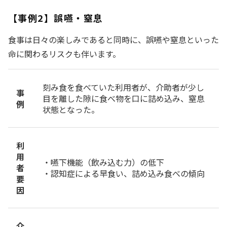
【事例2】誤嚥・窒息
食事は日々の楽しみであると同時に、誤嚥や窒息といった
命に関わるリスクも伴います。
刻み食を食べていた利用者が、介助者が少し
事
目を離した隙に食べ物を口に詰め込み、窒息
例
状態となった。
利
用
・嚥下機能（飲み込む力）の低下
者
・認知症による早食い、詰め込み食べの傾向
要
因
介