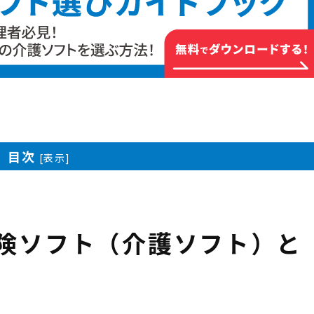
目次
[
表示
]
険ソフト（介護ソフト）と