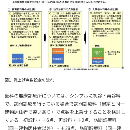
図1_賃上げ点数設定の流れ
医科の無床診療所については、シンプルに初診・再診料
で、訪問診療を行っている場合で訪問診療料（患家と同一
建物居住者で違いあり）で点数を上乗せすることを検討し
ている。初診料・＋6点、再診料・＋2点、訪問診療料
（同⼀建物居住者以外）・＋28点、訪問診療料（同⼀建