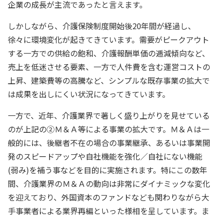
企業の成長が主流であったと言えます。
しかしながら、介護保険制度開始後20年間が経過し、
徐々に環境変化が起きてきています。需要がピークアウト
する一方での供給の飽和、介護報酬単価の逓減傾向など、
売上を低迷させる要素、一方で人件費を含む運営コストの
上昇、建築費等の高騰など、シンプルな既存事業の拡大で
は成果を出しにくい状況になってきています。
一方で、近年、介護業界で著しく盛り上がりを見せている
のが上記の②Ｍ＆Ａ等による事業の拡大です。Ｍ＆Ａは一
般的には、後継者不在の場合の事業継承、あるいは事業開
発のスピードアップや自社機能を強化／自社にない機能
(弱み)を補う事などを目的に実施されます。特にこの数年
間、介護業界のＭ＆Ａの動向は非常にダイナミックな変化
を迎えており、外国資本のファンドなども関わりながら大
手事業者による業界再編といった様相を呈しています。ま