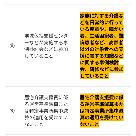
家族に対する介護な
どを日常的に行って
いる児童や、障がい
地域包括支援センタ
者、生活困窮者、難
ーなどが実施する事
病患者など、高齢者
⑧
例検討会などに参加
以外の対象者への支
していること
援に関する知識など
に関する事例検討
会、研修などに参加
していること
居宅介護支援費に係
居宅介護支援費に係
る運営基準減算また
る
運営基準減算また
⑨
は特定事業所集中減
は
特定事業所集中減
算の適用を受けてい
算の適用を受けてい
ないこと
ないこと