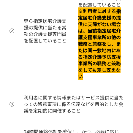
を配置していること
※利用者に対する指
定居宅介護支援の提
専ら指定居宅介護支
供に支障がない場合
援の提供に当たる常
②
は、当該指定居宅介
勤の介護支援専門員
護支援事業所の他の
を配置していること
職務と兼務をし、ま
たは同一敷地内にあ
る指定介護予防支援
事業所の職務と兼務
をしても差し支えな
い
利用者に関する情報またはサービス提供に当た
③
っての留意事項に係る伝達などを目的とした会
議を定期的に開催すること
24時間連絡体制を確保し、かつ、必要に応じ