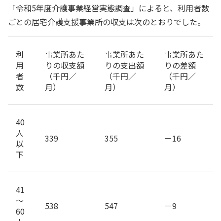
「令和5年度介護事業経営実態調査」によると、利用者数
ごとの居宅介護支援事業所の収支は次のとおりでした。
利
事業所あた
事業所あた
事業所あた
用
りの収支額
りの支出額
りの差額
者
（千円／
（千円／
（千円／
数
月）
月）
月）
40
人
339
355
－16
以
下
41
～
538
547
－9
60