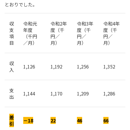
とおりでした。
収
令和元
令和2年
令和3年
令和4年
支
年度
度（千
度（千
度（千
項
（千円
円／
円／
円／
目
／月）
月）
月）
月）
収
1,126
1,192
1,256
1,352
入
支
1,144
1,170
1,209
1,286
出
差
－18
22
46
66
引