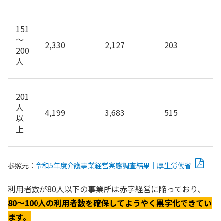
151
～
2,330
2,127
203
200
人
201
人
4,199
3,683
515
以
上
参照元：
令和5年度介護事業経営実態調査結果｜厚生労働省
利用者数が80人以下の事業所は赤字経営に陥っており、
80〜100人の利用者数を確保してようやく黒字化できてい
ます。