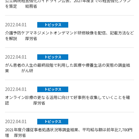
公立病院経営強化ガイドライン公表、2027年度までの経営強化プラン
を策定 総務省
2022.04.01
トピックス
介護予防ケアマネジメントオンデマンド研修映像を配信、記載方法など
を解説 厚労省
2022.04.01
トピックス
がん患者の人生の最終段階で利用した医療や療養生活の実態の調査結
果 がん研
2022.04.01
トピックス
オンライン診療の更なる活用に向けて好事例を収集していくことを確
認 厚労省
2022.04.01
トピックス
2021年度介護従事者処遇状況等調査結果、平均給与額は前年比7,780円
増 厚労省