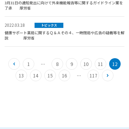
3月31日の通知発出に向けて外来機能報告等に関するガイドライン案を
了承 厚労省
2022.03.18
トピックス
健康サポート薬局に関するＱ＆Ａその４、一時閉局や広告の疑義等を解
説 厚労省
1
…
8
9
10
11
12
13
14
15
16
…
117