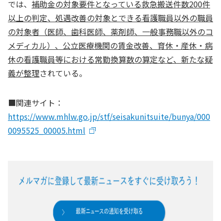
では、
補助金の対象要件となっている救急搬送件数200件
以上の判定、処遇改善の対象とできる看護職員以外の職員
の対象者（医師、歯科医師、薬剤師、一般事務職以外のコ
メディカル）、公立医療機関の賃金改善、育休・産休・病
休の看護職員等における常勤換算数の算定など、新たな疑
義が整理
されている。
■関連サイト：
https://www.mhlw.go.jp/stf/seisakunitsuite/bunya/000
0095525_00005.html