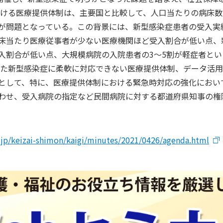
おける医療提供体制は、主要国と比較して、人口当たりの病床
が問題となっている。この背景には、新型感染症患者の受入実
床当たり医療従事者が少ない医療機関ほど受入割合が低い点、
入割合が低い点、大規模病院の入院患者の3～5割が軽症者と
した新型感染症に柔軟に対応できない医療提供体制、データ活
として、特に、医療提供体制における緊急時対応の強化におい
わせ、受入病院の指定など民間病院に対する都道府県知事の権
.jp/keizai-shimon/kaigi/minutes/2021/0426/agenda.html