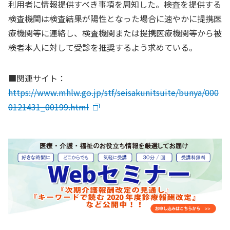
利用者に情報提供すべき事項を周知した。検査を提供する
検査機関は検査結果が陽性となった場合に速やかに提携医
療機関等に連絡し、検査機関または提携医療機関等から被
検者本人に対して受診を推奨するよう求めている。
■関連サイト：
https://www.mhlw.go.jp/stf/seisakunitsuite/bunya/000
0121431_00199.html