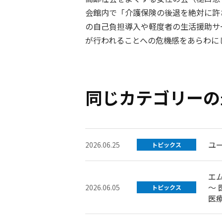
会館内で「介護保険の後退を絶対に許
の自己負担導入や軽度者の生活援助サ
が行われることへの危機感をあらわにした
同じカテゴリーの
ユ
2026.06.25
トピックス
エ
～
2026.06.05
トピックス
医