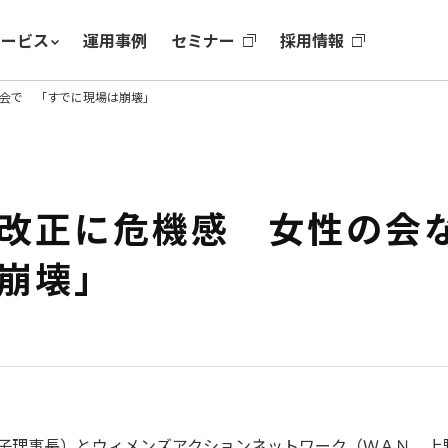
サービス
運用事例
セミナー
採用情報
会で 「すでに現場は崩壊」
度改正に危機感 女性の
崩壊」
子理事長）とウィメンズアクションネットワーク（ＷＡＮ、上