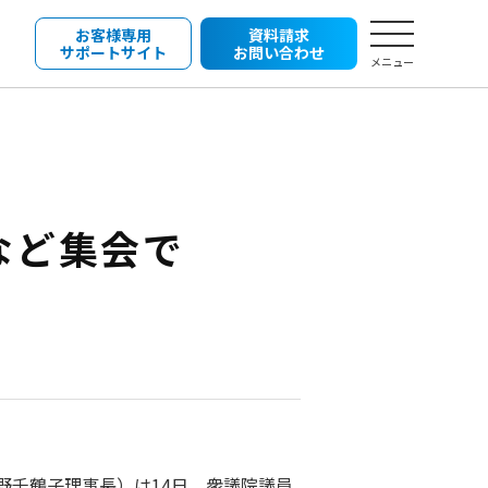
お客様専用
資料請求
サポートサイト
お問い合わせ
メニュー
会など集会で
野千鶴子理事長）は14日、衆議院議員