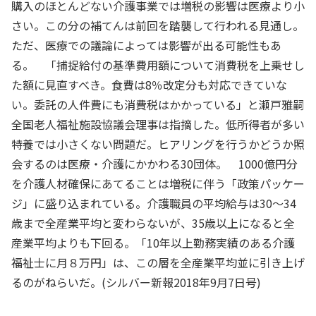
購入のほとんどない介護事業では増税の影響は医療より小
さい。この分の補てんは前回を踏襲して行われる見通し。
ただ、医療での議論によっては影響が出る可能性もあ
る。 「捕捉給付の基準費用額について消費税を上乗せし
た額に見直すべき。食費は8％改定分も対応できていな
い。委託の人件費にも消費税はかかっている」と瀬戸雅嗣
全国老人福祉施設協議会理事は指摘した。低所得者が多い
特養では小さくない問題だ。ヒアリングを行うかどうか照
会するのは医療・介護にかかわる30団体。 1000億円分
を介護人材確保にあてることは増税に伴う「政策パッケー
ジ」に盛り込まれている。介護職員の平均給与は30～34
歳まで全産業平均と変わらないが、35歳以上になると全
産業平均よりも下回る。「10年以上勤務実績のある介護
福祉士に月８万円」は、この層を全産業平均並に引き上げ
るのがねらいだ。(シルバー新報2018年9月7日号)