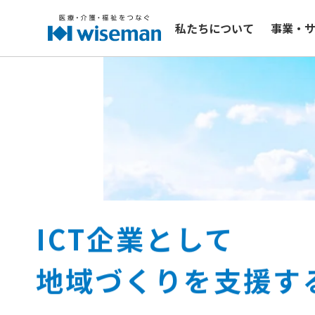
私たちについて
事業・
ICT企業として
超高齢社会の課題に
高齢者と家族の
医療・介護・福祉の
地域づくりを支援す
挑戦するために
QOLを支えるために
プロフェッショナル